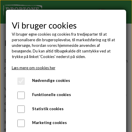
Vi bruger cookies
Vi bruger egne cookies og cookies fra tredjeparter til at
personalisere din brugeroplevelse, til markedsføring og til at
Militær
undersøge, hvordan vores hjemmeside anvendes af
besøgende. Du kan altid tilbagekalde dit samtykke ved at
trykke på linket 'Cookies' nederst på siden.
Det danske forsvar har muligheden for at springe i faldskærm
og opnå de bæringsberettiget faldskærmsvinger.
Læs mere om cookies her
Bæringsberettiget ano hærens UBH sept. '18.
Nødvendige cookies
Vingerne er kun tilgængelig såfremt man opretholder
Funktionelle cookies
kravene til vingerne, som er udspecificeret på beskrivelsen af
de enkelte vinger, samt på vores informations side omkring
Statistik cookies
booking af faldskærmsudspring på
linket her
Har du allerede opnået en af vingerne, men ønsker at
Marketing cookies
erhverve dig yderligere til flere af dine uniformer, så kan du