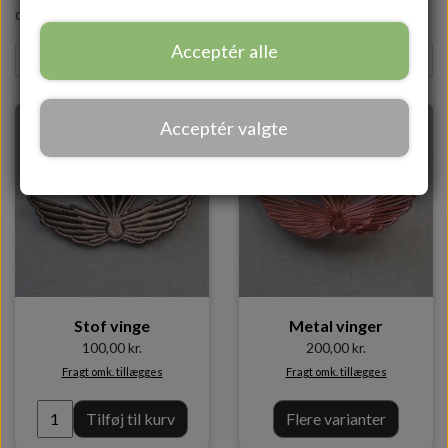
også tilkøbe dem her.
Acceptér alle
Acceptér valgte
Stof vinge
Metal vinger
100,00 kr.
200,00 kr.
Fragt omk. tillægges
Fragt omk. tillægges
Tilføj til kurv
Flere varianter