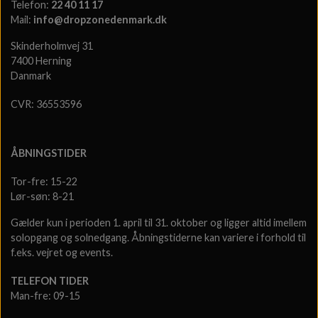
Telefon:
22 40 11 17
Mail:
info@dropzonedenmark.dk
Skinderholmvej 31
7400 Herning
Danmark
CVR: 36553596
ÅBNINGSTIDER
Tor-fre: 15-22
Lør-søn: 8-21
Gælder kun i perioden 1. april til 31. oktober og ligger altid imellem
solopgang og solnedgang. Åbningstiderne kan variere i forhold til
f.eks. vejret og events.
TELEFON TIDER
Man-fre: 09-15