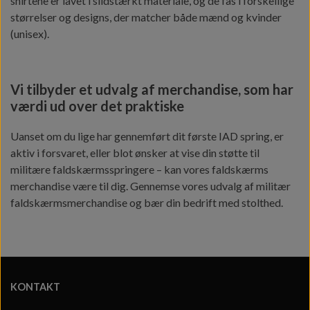
shirtene er lavet i slidstærkt materiale, og de fås i forskellige
størrelser og designs, der matcher både mænd og kvinder
(unisex).
Vi tilbyder et udvalg af merchandise, som har
værdi ud over det praktiske
Uanset om du lige har gennemført dit første IAD spring, er
aktiv i forsvaret, eller blot ønsker at vise din støtte til
militære faldskærmsspringere – kan vores faldskærms
merchandise være til dig. Gennemse vores udvalg af militær
faldskærmsmerchandise og bær din bedrift med stolthed.
KONTAKT