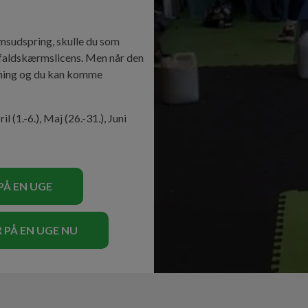
rmsudspring, skulle du som
 faldskærmslicens. Men når den
gning og du kan komme
 (1.-6.), Maj (26.-31.), Juni
PÅ EN UGE
 PÅ EN UGE NU