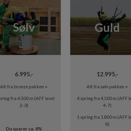
6.995,-
12.995,-
Alt fra bronze pakken +
Alt fra sølv pakken +
pring fra 4.500 m (AFF level
4 spring fra 4.500 m (AFF l
2-3)
4-7)
1 spring fra 1.800 m (AFF l
8)
Du sparer ca. 8%