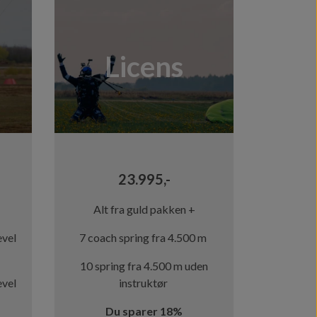
23.995,-
Alt fra guld pakken +
evel
7 coach spring fra 4.500 m
10 spring fra 4.500 m uden
evel
instruktør
Du sparer 18%