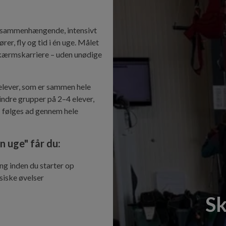
t sammenhængende, intensivt
rer, fly og tid i én uge. Målet
dskærmskarriere – uden unødige
 elever, som er sammen hele
indre grupper på 2–4 elever,
I følges ad gennem hele
n uge" får du:
ng inden du starter op
siske øvelser
Sk