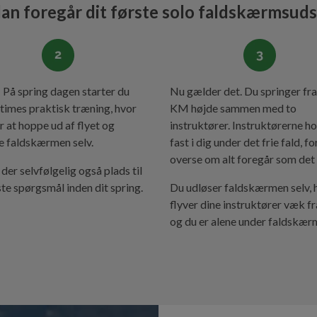
an foregår dit første solo faldskærmsuds
: På spring dagen starter du
Nu gælder det. Du springer fra
times praktisk træning, hvor
KM højde sammen med to
r at hoppe ud af flyet og
instruktører. Instruktørerne h
 faldskærmen selv.
fast i dig under det frie fald, fo
overse om alt foregår som det 
 der selvfølgelig også plads til
ste spørgsmål inden dit spring.
Du udløser faldskærmen selv, 
flyver dine instruktører væk fr
og du er alene under faldskær