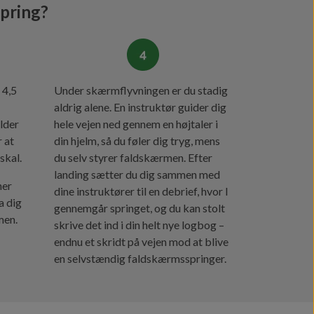
pring?
 4,5
Under skærmflyvningen er du stadig
aldrig alene. En instruktør guider dig
older
hele vejen ned gennem en højtaler i
r at
din hjelm, så du føler dig tryg, mens
skal.
du selv styrer faldskærmen. Efter
landing sætter du dig sammen med
her
dine instruktører til en debrief, hvor I
a dig
gennemgår springet, og du kan stolt
men.
skrive det ind i din helt nye logbog –
endnu et skridt på vejen mod at blive
en selvstændig faldskærmsspringer.