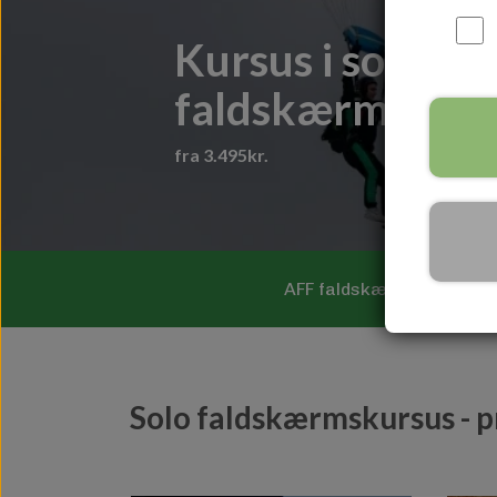
Kursus i solo
faldskærmsudsp
fra 3.495kr.
AFF faldskærmskursus
Solo faldskærmskursus - p