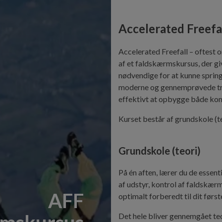
Accelerated Freefa
Accelerated Freefall – oftest 
af et faldskærmskursus, der gi
nødvendige for at kunne sprin
moderne og gennemprøvede træ
effektivt at opbygge både kompe
Kurset består af grundskole (t
Grundskole (teori)
På én aften, lærer du de essen
af udstyr, kontrol af faldskær
AFF
optimalt forberedt til dit først
Det hele bliver gennemgået teor