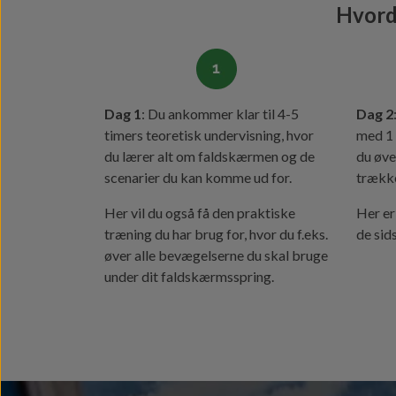
Hvord
Dag 1
: Du ankommer klar til 4-5
Dag 2
timers teoretisk undervisning, hvor
med 1 
du lærer alt om faldskærmen og de
du øve
scenarier du kan komme ud for.
trække
Her vil du også få den praktiske
Her er
træning du har brug for, hvor du f.eks.
de sid
øver alle bevægelserne du skal bruge
under dit faldskærmsspring.