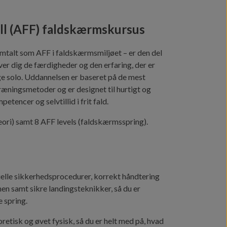
ll (AFF) faldskærmskursus
omtalt som AFF i faldskærmsmiljøet – er den del
ver dig de færdigheder og den erfaring, der er
ge solo. Uddannelsen er baseret på de mest
ningsmetoder og er designet til hurtigt og
tencer og selvtillid i frit fald.
eori) samt 8 AFF levels (faldskærmsspring).
tielle sikkerhedsprocedurer, korrekt håndtering
men samt sikre landingsteknikker, så du er
e spring.
etisk og øvet fysisk, så du er helt med på, hvad