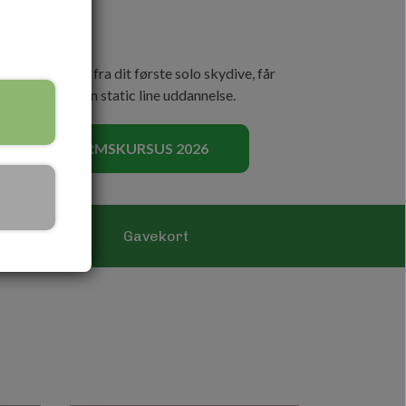
skærmsudspring fra dit første solo skydive, får
 hvis du tager en static line uddannelse.
FOR FALDSKÆRMSKURSUS 2026
FAQ
Gavekort