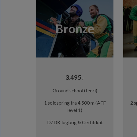
3.495,-
Ground school (teori)
2 s
1 solospring fra 4.500 m (AFF
level 1)
DZDK logbog & Certifikat