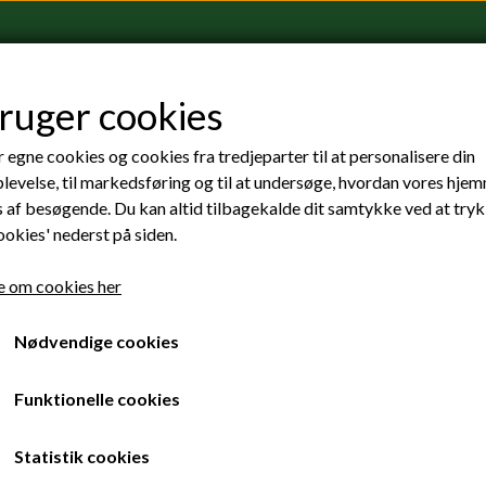
bruger cookies
 egne cookies og cookies fra tredjeparter til at personalisere din
Danmarks førende kursu
levelse, til markedsføring og til at undersøge, hvordan vores hje
 af besøgende. Du kan altid tilbagekalde dit samtykke ved at try
Hos Dropzone Denmark har vi udarbejd
ookies' nederst på siden.
erfaring og statistik fra hele verden. De
færdigheder du skal bruge for at hoppe s
 om cookies her
Du behøver derfor ikke at have spr
Det hele bliver gennemgået teoretisk og
Nødvendige cookies
foregå. Både når alt går som det skal m
Funktionelle cookies
Vores faldskærmsuddannelse er bygget
Freefall).
Statistik cookies
Første spring fra 4,5 km (fuld højd