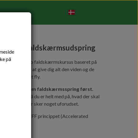
s i solo faldskærmsudspring
mmeside
kke på
et et unikt solo faldskærmskursus baseret på
t er designet til at give dig alt den viden og de
ikkert ud af et fly.
unget et tandem faldskærmsspring først.
 øvet fysisk, så du er helt med på, hvad der skal
en også hvis der sker noget uforudset.
 op omkring AFF princippet (Accelerated
e)