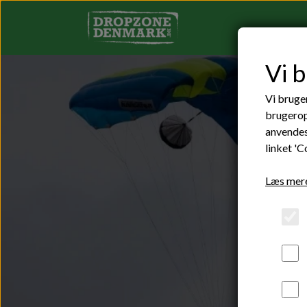
Vi 
Vi bruger
brugerop
anvendes
linket 'C
Læs mere