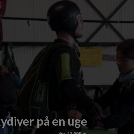
ydiver på en uge
fra 12.995kr.