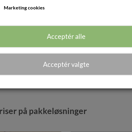
Udløser selv din egen faldskærm
Marketing cookies
Oplever frit fald fra starten
Det vil sige at du oplever et fuldt fald
ring
mere tid i luften, og lærer hurtigere end
Acceptér alle
SE LEDIGE DATOER 
Acceptér valgte
Faldskærmslicens
Skydiver på en uge
riser på pakkeløsninger