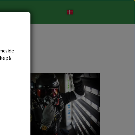
mmeside
kke på