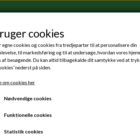
bruger cookies
 egne cookies og cookies fra tredjeparter til at personalisere din
lædelig 1. april!
levelse, til markedsføring og til at undersøge, hvordan vores hje
 af besøgende. Du kan altid tilbagekalde dit samtykke ved at try
ookies' nederst på siden.
ltimative adrenalinrush.
 om cookies her
 jump + skydive
(vi indrømmer det – den var for sjov 😉).
Nødvendige cookies
k
, er langt mere ekstremt og helt ægte:
HALO skydive
fra 7,6
kan lave i Europa!
Funktionelle cookies
ng?
Statistik cookies
betyder, at du springer ud af flyet i en ekstrem højde, helt oppe i