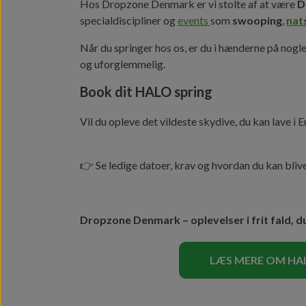
Hos Dropzone Denmark er vi stolte af at være
D
specialdiscipliner og
events
som
swooping
,
nat
Når du springer hos os, er du i hænderne på nogle 
og uforglemmelig.
Book dit HALO spring
Vil du opleve det vildeste skydive, du kan lave i 
👉 Se ledige datoer, krav og hvordan du kan bli
Dropzone Denmark – oplevelser i frit fald, d
LÆS MERE OM HA