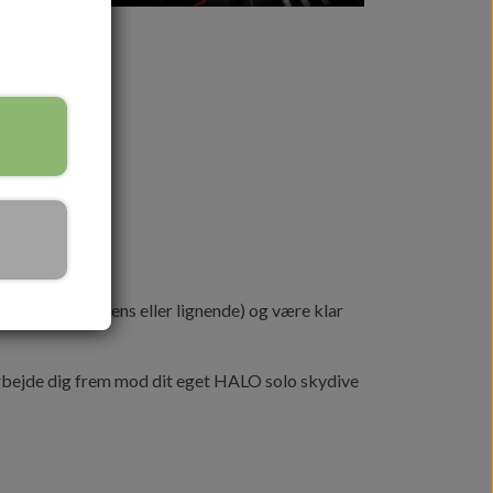
g (USPA C-licens eller lignende) og være klar
bejde dig frem mod dit eget HALO solo skydive