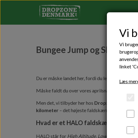
Vi 
Vi bruger
Bungee Jump og Skydive - G
brugerop
anvendes
linket 'C
Du er måske landet her, fordi du leder efter det u
Læs mere
Måske faldt du over vores aprilsnar med
bungee
Men det, vi tilbyder her hos
Dropzone Denmar
kilometer
– det højeste faldskærmsudspring, du 
Hvad er et HALO faldskærmsudspri
HALO står for
High Altitude, Low Opening
. Det 