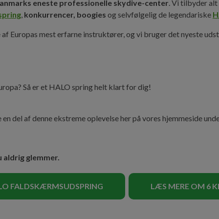
anmarks eneste professionelle skydive-center
. Vi tilbyder a
spring
,
konkurrencer, boogies
og selvfølgelig de legendariske
H
af Europas mest erfarne instruktører, og vi bruger det nyeste udsty
Europa? Så er et HALO spring helt klart for dig!
ve en del af denne ekstreme oplevelse her på vores hjemmeside und
u aldrig glemmer.
LO FALDSKÆRMSUDSPRING
LÆS MERE OM 6 