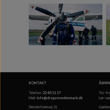
KONTAKT
ÅBNIN
Telefon:
22 40 11 17
Tor-fr
Mail:
info@dropzonedenmark.dk
Lør-sø
Skinderholmvej 31
Gælder 